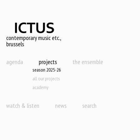
Skip
to
main
content
contemporary music etc.,
brussels
agenda
projects
the ensemble
season 2025-26
all our projects
academy
watch & listen
news
search