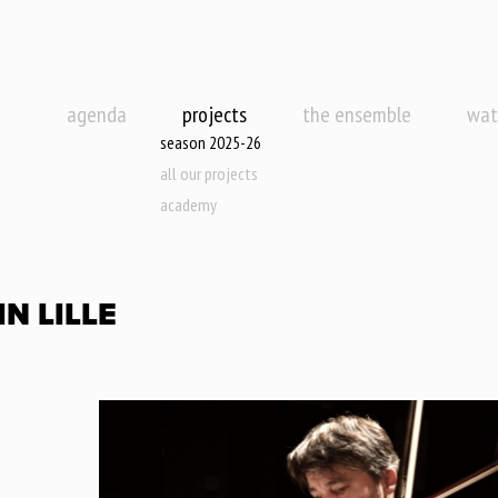
agenda
projects
the ensemble
wat
season 2025-26
all our projects
academy
N LILLE