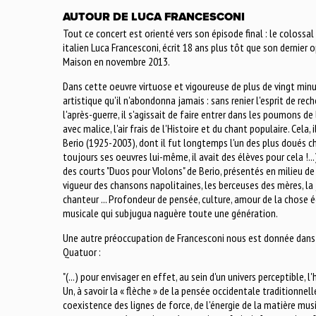
AUTOUR DE LUCA FRANCESCONI
Tout ce concert est orienté vers son épisode final : le colossal
italien Luca Francesconi, écrit 18 ans plus tôt que son dernie
Maison en novembre 2013.
Dans cette oeuvre virtuose et vigoureuse de plus de vingt min
artistique qu'il n'abondonna jamais : sans renier l'esprit de rec
l'après-guerre, il s'agissait de faire entrer dans les poumons de
avec malice, l'air frais de l'Histoire et du chant populaire. Cela
Berio (1925-2003), dont il fut longtemps l'un des plus doués ch
toujours ses oeuvres lui-même, il avait des élèves pour cela !...
des courts "Duos pour VIolons" de Berio, présentés en milieu de
vigueur des chansons napolitaines, les berceuses des mères, la 
chanteur ... Profondeur de pensée, culture, amour de la chose é
musicale qui subjugua naguère toute une génération.
Une autre préoccupation de Francesconi nous est donnée dans
Quatuor :
"(...) pour envisager en effet, au sein d'un univers perceptible
Un, à savoir la « flèche » de la pensée occidentale traditionnelle.
coexistence des lignes de force, de l'énergie de la matière mus