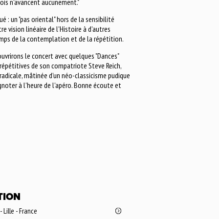
rfois n'avancent aucunement."
é : un "pas oriental" hors de la sensibilité
 vision linéaire de l'Histoire à d'autres
emps de la contemplation et de la répétition.
ouvrirons le concert avec quelques "Dances"
répétitives de son compatriote Steve Reich,
 radicale, mâtinée d'un néo-classicisme pudique
gnoter à l'heure de l'apéro. Bonne écoute et
TION
- Lille - France