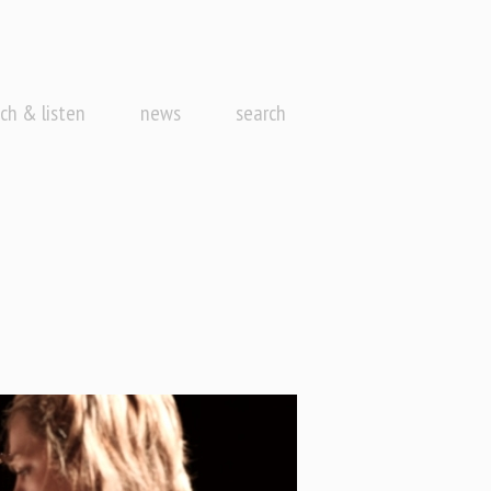
ch & listen
news
search