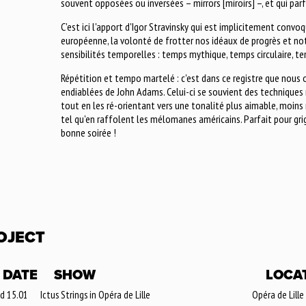
souvent opposées ou inversées – mirrors [miroirs] –, et qui pa
C'est ici l'apport d'Igor Stravinsky qui est implicitement convoqu
européenne, la volonté de frotter nos idéaux de progrès et notre
sensibilités temporelles : temps mythique, temps circulaire, t
Répétition et tempo martelé : c'est dans ce registre que nous 
endiablées de John Adams. Celui-ci se souvient des techniques 
tout en les ré-orientant vers une tonalité plus aimable, moins
tel qu'en raffolent les mélomanes américains. Parfait pour gri
bonne soirée !
OJECT
DATE
SHOW
LOCA
d 15.01
Ictus Strings in Opéra de Lille
Opéra de Lille 