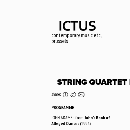
Skip
to
main
content
contemporary music etc.,
brussels
STRING QUARTET I
share:
PROGRAMME
JOHN ADAMS : from
John’s Book of
Alleged Dances
(1994)