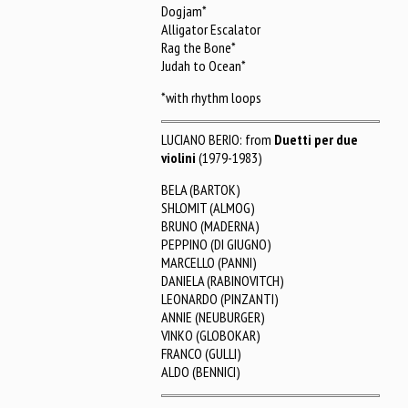
Dogjam*
Alligator Escalator
Rag the Bone*
Judah to Ocean*
*with rhythm loops
LUCIANO BERIO: from
Duetti per due
violini
(1979-1983)
BELA (BARTOK)
SHLOMIT (ALMOG)
BRUNO (MADERNA)
PEPPINO (DI GIUGNO)
MARCELLO (PANNI)
DANIELA (RABINOVITCH)
LEONARDO (PINZANTI)
ANNIE (NEUBURGER)
VINKO (GLOBOKAR)
FRANCO (GULLI)
ALDO (BENNICI)