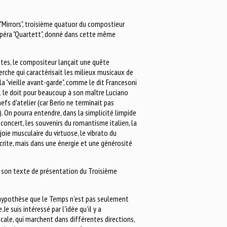
 "Mirrors", troisième quatuor du compostieur
r opéra "Quartett", donné dans cette même
utes, le compositeur lançait une quête
herche qui caractérisait les milieux musicaux de
 la "vieille avant-garde", comme le dit Francesoni
, il le doit pour beaucoup à son maître Luciano
efs d'atelier (car Berio ne terminait pas
). On pourra entendre, dans la simplicité limpide
 concert, les souvenirs du romantisme italien, la
joie musculaire du virtuose, le vibrato du
crite, mais dans une énergie et une générosité
 son texte de présentation du Troisième
, l'hypothèse que le Temps n'est pas seulement
Je suis intéressé par l'idée qu'il y a
icale, qui marchent dans différentes directions,