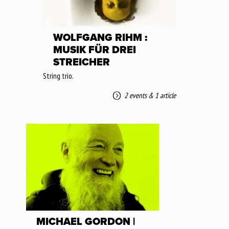
WOLFGANG RIHM :
MUSIK FÜR DREI
STREICHER
String trio.
2 events
&
1 article
MICHAEL GORDON |