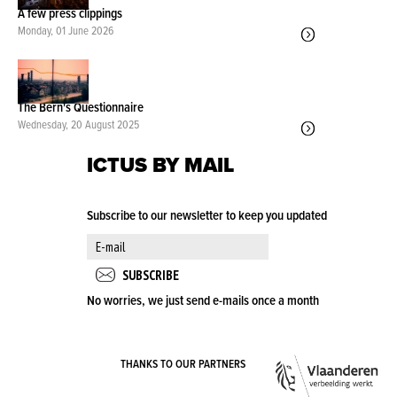
A few press clippings
Monday, 01 June 2026
The Bern's Questionnaire
Wednesday, 20 August 2025
ICTUS BY MAIL
Subscribe to our newsletter to keep you updated
No worries, we just send e-mails once a month
VLA
THANKS TO OUR PARTNERS
OVE