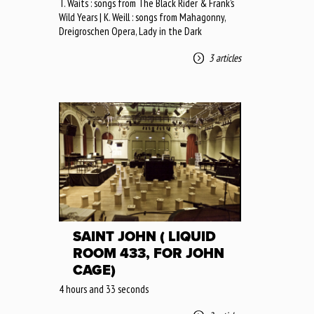
T. Waits : songs from The Black Rider & Frank’s
Wild Years | K. Weill : songs from Mahagonny,
Dreigroschen Opera, Lady in the Dark
3 articles
SAINT JOHN ( LIQUID
ROOM 433, FOR JOHN
CAGE)
4 hours and 33 seconds