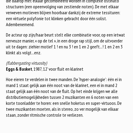
die daarop met elkaar gecombineerd worden in complexe ostinato
structuren (een opeenvolging van zestiende noten). De met elkaar
verweven motieven blijven hoorbaar dankzij de extreme tessituren:
een virtuele polyfonie tot klinken gebracht door één solist.
Adembenemend.
De acteur op zijn/haar beurt stelt elke combinatie voor, op een ietwat
nerveuze manier, « op de tel », in een droge rap stijl, om de uitvoerder
uit te dagen: ziehier motief 1 ! en nu 3 ! en 1 en 2 geeft...! 1 en 2 en 3
klinkt als volgt...enz.
(flabbergasting virtuosity)
Eggs & Basket
, 1987, 12' voor fluit en klarinet
Hoe eieren te verdelen in twee manden. De ‘hyper-analogie’: één ei in
mand 1 staat gelijk aan één noot van de klarinet, een ei in mand 2
staat gelijk aan één noot van de fluit. Op het einde krijgen we alle
distributiemogelijkheden tussen 2 muzikanten en 6 noten van een
korte toonladder te horen: een snelle hoketus en super-virtuoos. De
twee muzikanten moeten, als in stereo, zo ver mogelijk van elkaar
staan, zonder ritmische controle te verliezen.