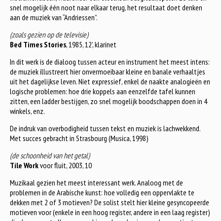
snel mogelijk één noot naar elkaar terug, het resultaat doet denken
aan de muziek van “Andriessen”.
(zoals gezien op de televisie)
Bed Times Stories
, 1985, 12’, klarinet
In dit werk is de dialoog tussen acteur en instrument het meest intens:
de muziek illustreert hier onvermoeibaar kleine en banale verhaaltjes
uit het dagelijkse leven. Niet expressief, enkel de naakte analogieën en
logische problemen: hoe drie koppels aan eenzelfde tafel kunnen
zitten, een ladder bestijgen, zo snel mogelijk boodschappen doen in 4
winkels, enz.
De indruk van overbodigheid tussen tekst en muziek is lachwekkend.
Met succes gebracht in Strasbourg (Musica, 1998)
(de schoonheid van het getal)
Tile Work
voor fluit, 2003, 10
Muzikaal gezien het meest interessant werk. Analoog met de
problemen in de Arabische kunst: hoe volledig een oppervlakte te
dekken met 2 of 3 motieven? De solist stelt hier kleine gesyncopeerde
motieven voor (enkele in een hoog register, andere in een laag register)