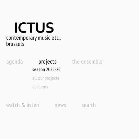
Skip
to
main
content
contemporary music etc.,
brussels
agenda
projects
the ensemble
season 2025-26
all our projects
academy
watch & listen
news
search