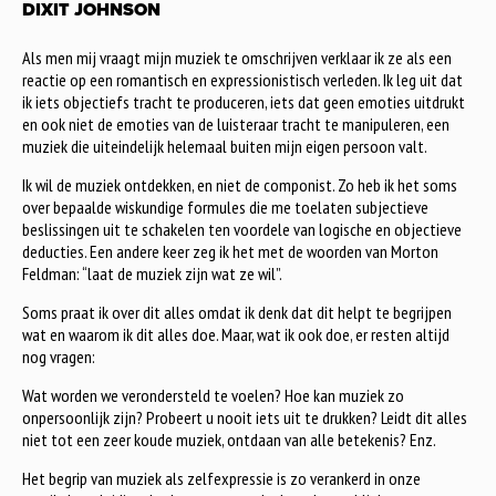
DIXIT JOHNSON
Als men mij vraagt mijn muziek te omschrijven verklaar ik ze als een
reactie op een romantisch en expressionistisch verleden. Ik leg uit dat
ik iets objectiefs tracht te produceren, iets dat geen emoties uitdrukt
en ook niet de emoties van de luisteraar tracht te manipuleren, een
muziek die uiteindelijk helemaal buiten mijn eigen persoon valt.
Ik wil de muziek ontdekken, en niet de componist. Zo heb ik het soms
over bepaalde wiskundige formules die me toelaten subjectieve
beslissingen uit te schakelen ten voordele van logische en objectieve
deducties. Een andere keer zeg ik het met de woorden van Morton
Feldman: “laat de muziek zijn wat ze wil”.
Soms praat ik over dit alles omdat ik denk dat dit helpt te begrijpen
wat en waarom ik dit alles doe. Maar, wat ik ook doe, er resten altijd
nog vragen:
Wat worden we verondersteld te voelen? Hoe kan muziek zo
onpersoonlijk zijn? Probeert u nooit iets uit te drukken? Leidt dit alles
niet tot een zeer koude muziek, ontdaan van alle betekenis? Enz.
Het begrip van muziek als zelfexpressie is zo verankerd in onze