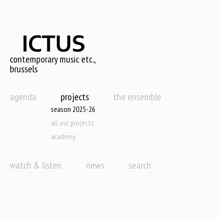
Skip
to
main
content
contemporary music etc.,
brussels
agenda
projects
the ensemble
season 2025-26
all our projects
academy
watch & listen
news
search