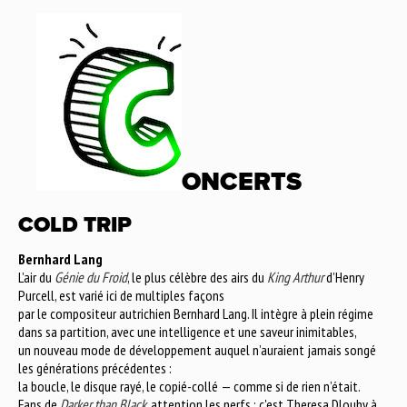
ONCERTS
COLD TRIP
Bernhard Lang
L’air du
Génie du Froid
, le plus célèbre des airs du
King Arthur
d’Henry
Purcell, est varié ici de multiples façons
par le compositeur autrichien Bernhard Lang. Il intègre à plein régime
dans sa partition, avec une intelligence et une saveur inimitables,
un nouveau mode de développement auquel n’auraient jamais songé
les générations précédentes :
la boucle, le disque rayé, le copié-collé — comme si de rien n’était.
Fans de
Darker than Black
, attention les nerfs : c'est Theresa Dlouhy à