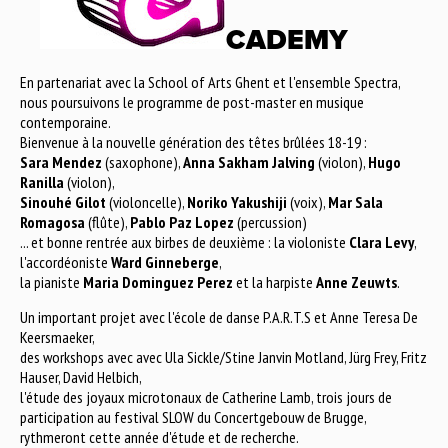
CADEMY
En partenariat avec la School of Arts Ghent et l'ensemble Spectra,
nous poursuivons le programme de post-master en musique
contemporaine.
Bienvenue à la nouvelle génération des têtes brûlées 18-19 :
Sara Mendez
(saxophone),
Anna Sakham Jalving
(violon),
Hugo
Ranilla
(violon),
Sinouhé Gilot
(violoncelle),
Noriko Yakushiji
(voix),
Mar Sala
Romagosa
(flûte),
Pablo Paz Lopez
(percussion)
... et bonne rentrée aux birbes de deuxième : la violoniste
Clara Levy
,
l'accordéoniste
Ward Ginneberge
,
la pianiste
Maria Dominguez Perez
et la harpiste
Anne Zeuwts
.
Un important projet avec l'école de danse P.A.R.T.S et Anne Teresa De
Keersmaeker,
des workshops avec avec Ula Sickle/Stine Janvin Motland, Jürg Frey, Fritz
Hauser, David Helbich,
l'étude des joyaux microtonaux de Catherine Lamb, trois jours de
participation au festival SLOW du Concertgebouw de Brugge,
rythmeront cette année d'étude et de recherche.