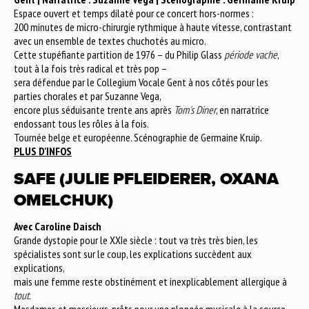
Espace ouvert et temps dilaté pour ce concert hors-normes :
200 minutes de micro-chirurgie rythmique à haute vitesse, contrastant
avec un ensemble de textes chuchotés au micro.
Cette stupéfiante partition de 1976 – du Philip Glass
période vache
,
tout à la fois très radical et très pop –
sera défendue par le Collegium Vocale Gent à nos côtés pour les
parties chorales et par Suzanne Vega,
encore plus séduisante trente ans après
Tom's Diner
, en narratrice
endossant tous les rôles à la fois.
Tournée belge et européenne. Scénographie de Germaine Kruip.
PLUS D'INFOS
SAFE (JULIE PFLEIDERER, OXANA
OMELCHUK)
Avec Caroline Daisch
Grande dystopie pour le XXIe siècle : tout va très très bien, les
spécialistes sont sur le coup, les explications succèdent aux
explications,
mais une femme reste obstinément et inexplicablement allergique à
tout
.
Mesdames et messieurs, prêts pour une plongée musicale à la source