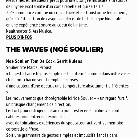
de l’hyper-excitabilité d’un corps rebelle et qui se tait ?
Safe
commence comme un concert
live
et se transforme lentement,
grâce à l’utilisation de casques audio et de la technique binaurale,
en une expérience sonore au coeur de l’intime.
Kaaitheater & Ars Musica.
PLUS D'INFOS
THE WAVES (NOÉ SOULIER)
Noé Soulier, Tom De Cock, Gerrit Nulens
Soulier cite Marcel Proust :
« Le geste, l’acte le plus simple reste enfermé comme dans mille vases
clos dont chacun serait rempli de choses
d’une couleur, d’une odeur, d’une température absolument différentes.
»
Les mouvements que chorégraphie ici Noé Soulier – « un regard furtif,
un brusque changement de direction,
l’effort pour rediriger un élan ou pour rester en équilibre » – sont
calibrés pour entrer en résonance
avec de lointaines expériences du spectateur, activant sa mémoire
corporelle diffuse.
Soit une grammaire de gestes simples et impulsifs, lancés dans