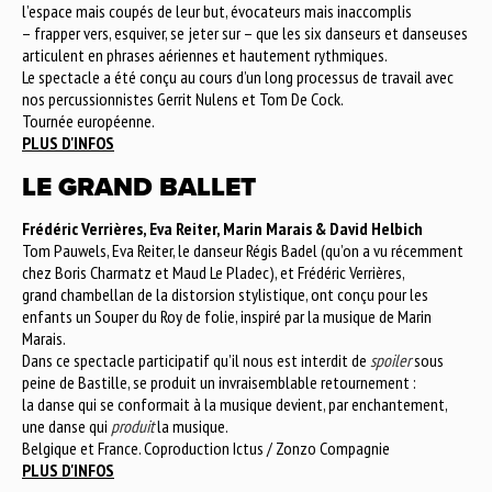
l’espace mais coupés de leur but, évocateurs mais inaccomplis
– frapper vers, esquiver, se jeter sur – que les six danseurs et danseuses
articulent en phrases aériennes et hautement rythmiques.
Le spectacle a été conçu au cours d’un long processus de travail avec
nos percussionnistes Gerrit Nulens et Tom De Cock.
Tournée européenne.
PLUS D'INFOS
LE GRAND BALLET
Frédéric Verrières, Eva Reiter, Marin Marais & David Helbich
Tom Pauwels, Eva Reiter, le danseur Régis Badel (qu’on a vu récemment
chez Boris Charmatz et Maud Le Pladec), et Frédéric Verrières,
grand chambellan de la distorsion stylistique, ont conçu pour les
enfants un Souper du Roy de folie, inspiré par la musique de Marin
Marais.
Dans ce spectacle participatif qu’il nous est interdit de
spoiler
sous
peine de Bastille, se produit un invraisemblable retournement :
la danse qui se conformait à la musique devient, par enchantement,
une danse qui
produit
la musique.
Belgique et France. Coproduction Ictus / Zonzo Compagnie
PLUS D'INFOS