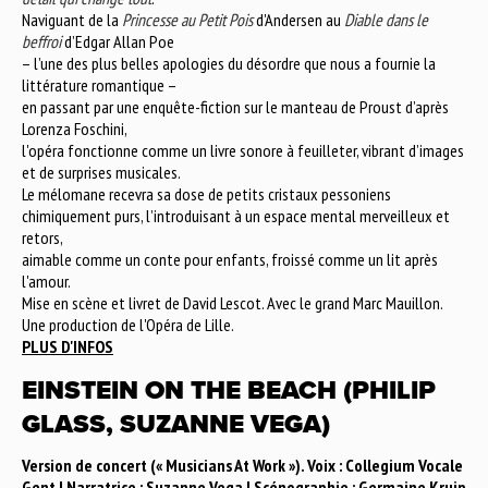
Naviguant de la
Princesse au Petit Pois
d'Andersen au
Diable dans le
beffroi
d’Edgar Allan Poe
– l’une des plus belles apologies du désordre que nous a fournie la
littérature romantique –
en passant par une enquête-fiction sur le manteau de Proust d’après
Lorenza Foschini,
l'opéra fonctionne comme un livre sonore à feuilleter, vibrant d’images
et de surprises musicales.
Le mélomane recevra sa dose de petits cristaux pessoniens
chimiquement purs, l’introduisant à un espace mental merveilleux et
retors,
aimable comme un conte pour enfants, froissé comme un lit après
l'amour.
Mise en scène et livret de David Lescot. Avec le grand Marc Mauillon.
Une production de l'Opéra de Lille.
PLUS D'INFOS
EINSTEIN ON THE BEACH (PHILIP
GLASS, SUZANNE VEGA)
Version de concert (« Musicians At Work »). Voix : Collegium Vocale
Gent | Narratrice : Suzanne Vega | Scénographie : Germaine Kruip