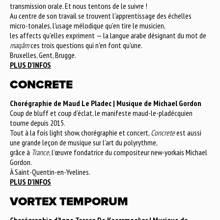
transmission orale. Et nous tentons de le suivre !
Au centre de son travail se trouvent l'apprentissage des échelles
micro-tonales, l'usage mélodique qu'en tire le musicien,
les affects qu'elles expriment — la langue arabe désignant du mot de
maqâm
ces trois questions qui n'en font qu'une.
Bruxelles, Gent, Brugge.
PLUS D'INFOS
CONCRETE
Chorégraphie de Maud Le Pladec | Musique de Michael Gordon
Coup de bluff et coup d’éclat, le manifeste maud-le-pladécquien
tourne depuis 2015.
Tout à la fois light show, chorégraphie et concert,
Concrete
est aussi
une grande leçon de musique sur l’art du polyrythme,
grâce à
Trance
, l’œuvre fondatrice du compositeur new-yorkais Michael
Gordon.
À Saint-Quentin-en-Yvelines.
PLUS D'INFOS
VORTEX TEMPORUM
Chorégraphie d'Anne Teresa De Keersmaeker | Musique de