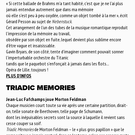
« Si cette ballade de Brahms m'a tant habité, c'est que je ne l'ai plus
jamais entendue autrement que dans ma mémoire
où elle s'est peu à peu oxydée, comme un objet tombé à la mer », écrit
Gérard Pesson au sujet de
Nebenstuck
.
Cet arrangement de l’un des tubes de la musique romantique reproduit
l’impression de la mémoire au travail,
obsédée par son objet en fuite, lequel devient plus sublime encore
d’être vague et insaisissable.
Gavin Bryars, de son côté, tente d’imaginer comment pouvait sonner
l’imperturbable orchestre du Titanic
tandis que le paquebot s’enfonçait à jamais dans les flots...
Opéra de Lille, toujours !
PLUS D'INFOS
TRIADIC MEMORIES
Jean-Luc Fafchamps joue Morton Feldman
Chaque musicien court toute sa vie après une certaine partition, dirait-
on, telle sonate de Beethoven, telle page de Schumann,
dont les inépuisables secrets sont la source à laquelle il revient sans
cesse couper sa soif.
Triadic Memories
de Morton Feldman – le « plus gros papillon » que le