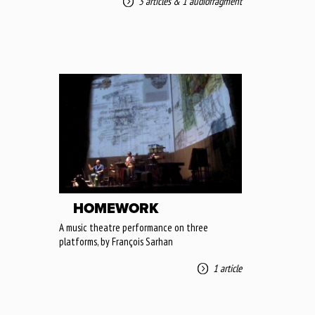
3 articles
&
1 audiofragment
HOMEWORK
A music theatre performance on three
platforms, by François Sarhan
1 article