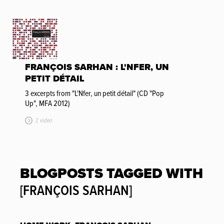
FRANÇOIS SARHAN : L'NFER, UN
PETIT DÉTAIL
3 excerpts from "L'Nfer, un petit détail" (CD "Pop
Up", MFA 2012)
1 video
BLOGPOSTS TAGGED WITH
[FRANÇOIS SARHAN]