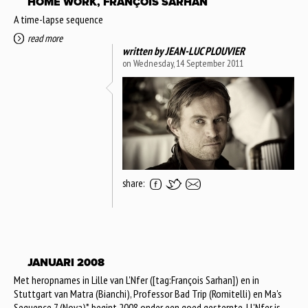
HOME WORK, FRANÇOIS SARHAN
A time-lapse sequence
read more
written by
JEAN-LUC PLOUVIER
on Wednesday, 14 September 2011
share:
JANUARI 2008
Met heropnames in Lille van L'Nfer ([tag:François Sarhan]) en in
Stuttgart van Matra (Bianchi), Professor Bad Trip (Romitelli) en Ma's
Sequence 7 (Nova)* begint 2008 onder een goed gesternte. | L'Nfer is