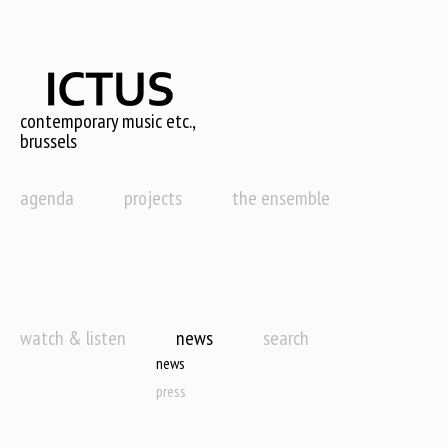
Skip
to
main
content
contemporary music etc.,
brussels
agenda
projects
the ensemble
watch & listen
news
search
news
press