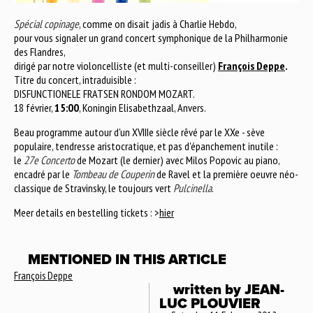
Spécial copinage
, comme on disait jadis à Charlie Hebdo,
pour vous signaler un grand concert symphonique de la Philharmonie
des Flandres,
dirigé par notre violoncelliste (et multi-conseiller)
François Deppe
.
Titre du concert, intraduisible :
DISFUNCTIONELE FRATSEN RONDOM MOZART.
18 février,
15:00
, Koningin Elisabethzaal, Anvers.
Beau programme autour d'un XVIIIe siècle rêvé par le XXe - sève
populaire, tendresse aristocratique, et pas d'épanchement inutile :
le
27e Concerto
de Mozart (le dernier) avec Milos Popovic au piano,
encadré par le
Tombeau de Couperin
de Ravel et la première oeuvre néo-
classique de Stravinsky, le toujours vert
Pulcinella
.
Meer details en bestelling tickets : >
hier
MENTIONED IN THIS ARTICLE
François Deppe
written by
JEAN-
LUC PLOUVIER