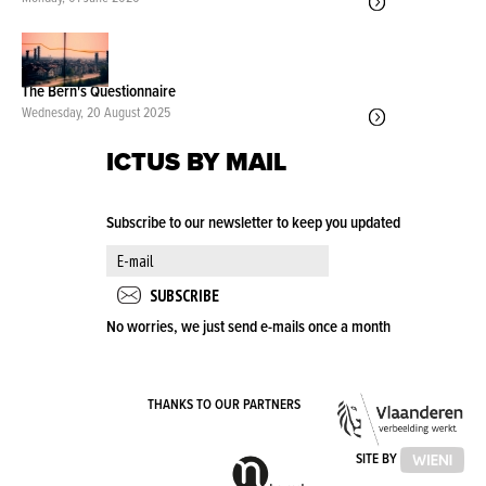
The Bern's Questionnaire
Wednesday, 20 August 2025
ICTUS BY MAIL
Subscribe to our newsletter to keep you updated
No worries, we just send e-mails once a month
VLA
THANKS TO OUR PARTNERS
OVE
VLAAMSE
SITE BY
GEMEENSCHAPSCOMMISSIE