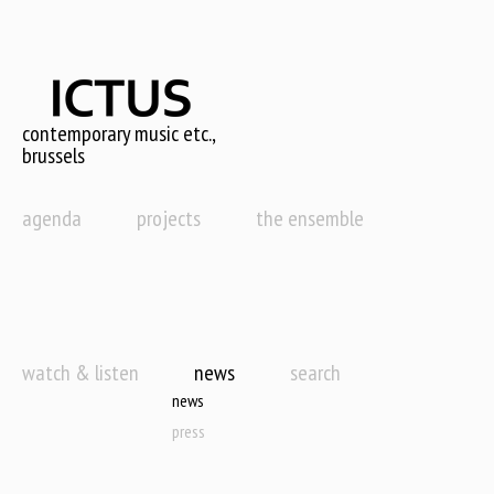
Skip
to
main
content
contemporary music etc.,
brussels
agenda
projects
the ensemble
watch & listen
news
search
news
press