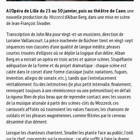
A l'Opéra de Lille du 23 au 30 janvier, puis au théâtre de Caen
, une
nouvelle production du
Wozzeck
d'Alban Berg, dans une mise en scène
de Jean-François Sivadier.
Transcription de John Réa pour vingt-et-un musiciens, direction de
Lorraine Vaillancourt. La pièce inachevée de Büchner tient en vingt-sept
séquences non classées d'une qualité de langue inédite, phrases
courtes trouées d'ellipses où se déplie la logique d'un délire; Alban
Berg en a extrait un opéra en trois actes et quinze scènes. Stupéfiante
adéquation de la forme et du projet dramatique : chaque scène est
calée dans le corset d'une forme classique (suite, variations, fugues,
invention, allegro de sonate, etc.), tandis que l'entrelacement
véritablement
fou
des leitmotives (le plus petit intervalle, finalement,
renvoyant toujours à une réminiscence ou une prémonition) en défait
la rigueur. Rien de plus beau que de reprendre contact avec les sources
de la musique atonale à partir des scènes-clés du Wozzeck, ces
carrousels affolés où tournoient les valses fausses, les chansons de
soldats et les phrases wagnériennes, comme filtrées par le cerveau
désarrimé d'un dément.
Lorsque les chanteurs chantent, Sivadier les plante face au public, l'oeil
sur le chef, concentrés sur la musique : car elle suffit à faire le drame.