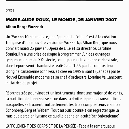
press
MARIE-AUDE ROUX, LE MONDE, 25 JANVIER 2007
Alban Berg : Wozzeck
Un "Wozzeck" minimaliste, une épure de la folie - C'est à la création
française d'une nouvelle version de Wozzeck, d'Alban Berg, que nous
conviait mardi 23 janvier l'Opéra de Lille et sa directrice, Caroline
Sonrier. Il y a une prise de risque à programmer l'un des ouvrages
lyriques majeurs du XXe siècle, connu pour sa luxuriance orchestrale,
dans l'épure semi-chambriste réalisée en 1992 par le compositeur
d'origine canadienne John Rea, et créé en 1995 à Banff (Canada) par le
Nouvel Ensemble moderne et sa chef d'orchestre, Lorraine Vaillancourt,
initiatrice du projet.
Réorchestrée pour vingt et un instruments, dont une majorité de vents,
la partition de John Rea se situe dans la droite ligne des transcriptions
auxquelles se livraient mutuellement les trois compositeurs viennois
Schönberg, Berg et Webern. Tout au plus pourra-t-on regretter que la
musique perde en lyrisme ce qu'elle gagne en acuité "schönbergienne".
L'AFFOLEMENT DES CORPS ET DE LA PENSÉE - Face à la remarquable