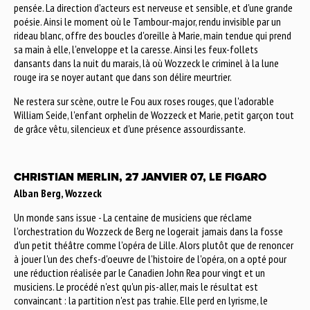
pensée. La direction d'acteurs est nerveuse et sensible, et d'une grande
poésie. Ainsi le moment où le Tambour-major, rendu invisible par un
rideau blanc, offre des boucles d'oreille à Marie, main tendue qui prend
sa main à elle, l'enveloppe et la caresse. Ainsi les feux-follets
dansants dans la nuit du marais, là où Wozzeck le criminel à la lune
rouge ira se noyer autant que dans son délire meurtrier.
Ne restera sur scène, outre le Fou aux roses rouges, que l'adorable
William Seide, l'enfant orphelin de Wozzeck et Marie, petit garçon tout
de grâce vêtu, silencieux et d'une présence assourdissante.
CHRISTIAN MERLIN, 27 JANVIER 07, LE FIGARO
Alban Berg, Wozzeck
Un monde sans issue - La centaine de musiciens que réclame
l'orchestration du Wozzeck de Berg ne logerait jamais dans la fosse
d'un petit théâtre comme l'opéra de Lille. Alors plutôt que de renoncer
à jouer l'un des chefs-d'oeuvre de l'histoire de l'opéra, on a opté pour
une réduction réalisée par le Canadien John Rea pour vingt et un
musiciens. Le procédé n'est qu'un pis-aller, mais le résultat est
convaincant : la partition n'est pas trahie. Elle perd en lyrisme, le