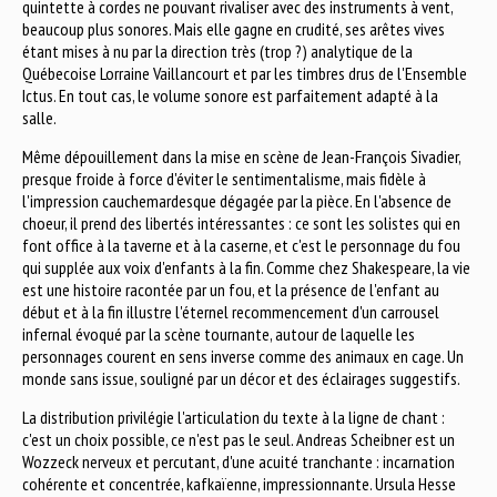
quintette à cordes ne pouvant rivaliser avec des instruments à vent,
beaucoup plus sonores. Mais elle gagne en crudité, ses arêtes vives
étant mises à nu par la direction très (trop ?) analytique de la
Québecoise Lorraine Vaillancourt et par les timbres drus de l'Ensemble
Ictus. En tout cas, le volume sonore est parfaitement adapté à la
salle.
Même dépouillement dans la mise en scène de Jean-François Sivadier,
presque froide à force d'éviter le sentimentalisme, mais fidèle à
l'impression cauchemardesque dégagée par la pièce. En l'absence de
choeur, il prend des libertés intéressantes : ce sont les solistes qui en
font office à la taverne et à la caserne, et c'est le personnage du fou
qui supplée aux voix d'enfants à la fin. Comme chez Shakespeare, la vie
est une histoire racontée par un fou, et la présence de l'enfant au
début et à la fin illustre l'éternel recommencement d'un carrousel
infernal évoqué par la scène tournante, autour de laquelle les
personnages courent en sens inverse comme des animaux en cage. Un
monde sans issue, souligné par un décor et des éclairages suggestifs.
La distribution privilégie l'articulation du texte à la ligne de chant :
c'est un choix possible, ce n'est pas le seul. Andreas Scheibner est un
Wozzeck nerveux et percutant, d'une acuité tranchante : incarnation
cohérente et concentrée, kafkaïenne, impressionnante. Ursula Hesse