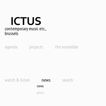
Skip
to
main
content
contemporary music etc.,
brussels
agenda
projects
the ensemble
watch & listen
news
search
news
press