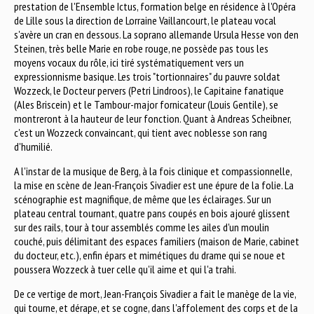
prestation de l'Ensemble Ictus, formation belge en résidence à l'Opéra
de Lille sous la direction de Lorraine Vaillancourt, le plateau vocal
s'avère un cran en dessous. La soprano allemande Ursula Hesse von den
Steinen, très belle Marie en robe rouge, ne possède pas tous les
moyens vocaux du rôle, ici tiré systématiquement vers un
expressionnisme basique. Les trois "tortionnaires" du pauvre soldat
Wozzeck, le Docteur pervers (Petri Lindroos), le Capitaine fanatique
(Ales Briscein) et le Tambour-major fornicateur (Louis Gentile), se
montreront à la hauteur de leur fonction. Quant à Andreas Scheibner,
c'est un Wozzeck convaincant, qui tient avec noblesse son rang
d'humilié.
A l'instar de la musique de Berg, à la fois clinique et compassionnelle,
la mise en scène de Jean-François Sivadier est une épure de la folie. La
scénographie est magnifique, de même que les éclairages. Sur un
plateau central tournant, quatre pans coupés en bois ajouré glissent
sur des rails, tour à tour assemblés comme les ailes d'un moulin
couché, puis délimitant des espaces familiers (maison de Marie, cabinet
du docteur, etc.), enfin épars et mimétiques du drame qui se noue et
poussera Wozzeck à tuer celle qu'il aime et qui l'a trahi.
De ce vertige de mort, Jean-François Sivadier a fait le manège de la vie,
qui tourne, et dérape, et se cogne, dans l'affolement des corps et de la