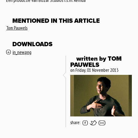
Een productie van Bozar Studios i.s.m. Remua
MENTIONED IN THIS ARTICLE
Tom Pauwels
DOWNLOADS
in_new.png
written by
TOM
PAUWELS
on Friday, 01 November 2013
share: