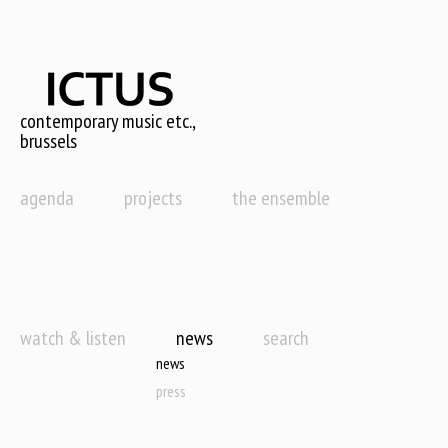
Skip
to
main
content
contemporary music etc.,
brussels
agenda
projects
the ensemble
watch & listen
news
search
news
press