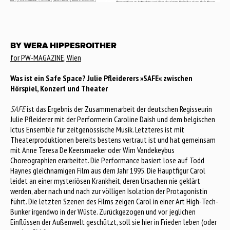
BY WERA HIPPESROITHER
for PW-MAGAZINE, Wien
Was ist ein Safe Space? Julie Pfleiderers »SAFE« zwischen
Hörspiel, Konzert und Theater
SAFE
ist das Ergebnis der Zusammenarbeit der deutschen Regisseurin
Julie Pfleiderer mit der Performerin Caroline Daish und dem belgischen
Ictus Ensemble für zeitgenössische Musik. Letzteres ist mit
Theaterproduktionen bereits bestens vertraut ist und hat gemeinsam
mit Anne Teresa De Keersmaeker oder Wim Vandekeybus
Choreographien erarbeitet. Die Performance basiert lose auf Todd
Haynes gleichnamigen Film aus dem Jahr 1995. Die Hauptfigur Carol
leidet an einer mysteriösen Krankheit, deren Ursachen nie geklärt
werden, aber nach und nach zur völligen Isolation der Protagonistin
führt. Die letzten Szenen des Films zeigen Carol in einer Art High-Tech-
Bunker irgendwo in der Wüste. Zurückgezogen und vor jeglichen
Einflüssen der Außenwelt geschützt, soll sie hier in Frieden leben (oder