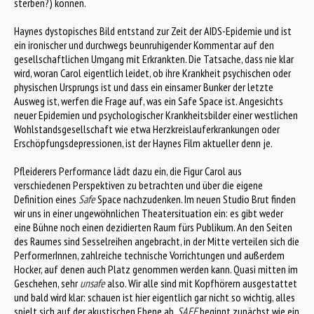
sterben?) können.
Haynes dystopisches Bild entstand zur Zeit der AIDS-Epidemie und ist
ein ironischer und durchwegs beunruhigender Kommentar auf den
gesellschaftlichen Umgang mit Erkrankten. Die Tatsache, dass nie klar
wird, woran Carol eigentlich leidet, ob ihre Krankheit psychischen oder
physischen Ursprungs ist und dass ein einsamer Bunker der letzte
Ausweg ist, werfen die Frage auf, was ein Safe Space ist. Angesichts
neuer Epidemien und psychologischer Krankheitsbilder einer westlichen
Wohlstandsgesellschaft wie etwa Herzkreislauferkrankungen oder
Erschöpfungsdepressionen, ist der Haynes Film aktueller denn je.
Pfleiderers Performance lädt dazu ein, die Figur Carol aus
verschiedenen Perspektiven zu betrachten und über die eigene
Definition eines
Safe
Space nachzudenken. Im neuen Studio Brut finden
wir uns in einer ungewöhnlichen Theatersituation ein: es gibt weder
eine Bühne noch einen dezidierten Raum fürs Publikum. An den Seiten
des Raumes sind Sesselreihen angebracht, in der Mitte verteilen sich die
PerformerInnen, zahlreiche technische Vorrichtungen und außerdem
Hocker, auf denen auch Platz genommen werden kann. Quasi mitten im
Geschehen, sehr
unsafe
also. Wir alle sind mit Kopfhörern ausgestattet
und bald wird klar: schauen ist hier eigentlich gar nicht so wichtig, alles
spielt sich auf der akustischen Ebene ab.
SAFE
beginnt zunächst wie ein