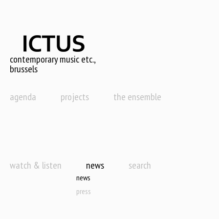
Skip
to
main
content
contemporary music etc.,
brussels
agenda
projects
the ensemble
watch & listen
news
search
news
press