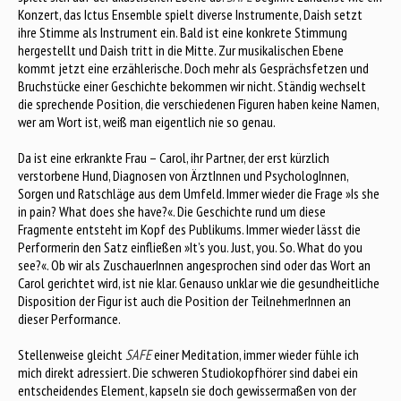
Konzert, das Ictus Ensemble spielt diverse Instrumente, Daish setzt
ihre Stimme als Instrument ein. Bald ist eine konkrete Stimmung
hergestellt und Daish tritt in die Mitte. Zur musikalischen Ebene
kommt jetzt eine erzählerische. Doch mehr als Gesprächsfetzen und
Bruchstücke einer Geschichte bekommen wir nicht. Ständig wechselt
die sprechende Position, die verschiedenen Figuren haben keine Namen,
wer am Wort ist, weiß man eigentlich nie so genau.
Da ist eine erkrankte Frau – Carol, ihr Partner, der erst kürzlich
verstorbene Hund, Diagnosen von ÄrztInnen und PsychologInnen,
Sorgen und Ratschläge aus dem Umfeld. Immer wieder die Frage »Is she
in pain? What does she have?«. Die Geschichte rund um diese
Fragmente entsteht im Kopf des Publikums. Immer wieder lässt die
Performerin den Satz einfließen »It’s you. Just, you. So. What do you
see?«. Ob wir als ZuschauerInnen angesprochen sind oder das Wort an
Carol gerichtet wird, ist nie klar. Genauso unklar wie die gesundheitliche
Disposition der Figur ist auch die Position der TeilnehmerInnen an
dieser Performance.
Stellenweise gleicht
SAFE
einer Meditation, immer wieder fühle ich
mich direkt adressiert. Die schweren Studiokopfhörer sind dabei ein
entscheidendes Element, kapseln sie doch gewissermaßen von der