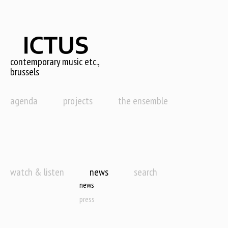
Skip
to
main
content
contemporary music etc.,
brussels
agenda
projects
the ensemble
watch & listen
news
search
news
press