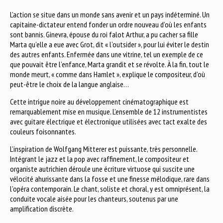
L’action se situe dans un monde sans avenir et un pays indéterminé. Un
capitaine-dictateur entend fonder un ordre nouveau d’où les enfants
sont bannis. Ginevra, épouse du roi falot Arthur, a pu cacher sa fille
Marta qu’elle a eue avec Grot, dit « l’outsider », pour lui éviter le destin
des autres enfants. Enfermée dans une vitrine, tel un exemple de ce
que pouvait être l’enfance, Marta grandit et se révolte. À la fin, tout le
monde meurt, « comme dans Hamlet », explique le compositeur, d’où
peut-être le choix de la langue anglaise…
Cette intrigue noire au développement cinématographique est
remarquablement mise en musique. L’ensemble de 12 instrumentistes
avec guitare électrique et électronique utilisées avec tact exalte des
couleurs foisonnantes.
L’inspiration de Wolfgang Mitterer est puissante, très personnelle.
Intégrant le jazz et la pop avec raffinement, le compositeur et
organiste autrichien déroule une écriture virtuose qui suscite une
vélocité ahurissante dans la fosse et une finesse mélodique, rare dans
l’opéra contemporain. Le chant, soliste et choral, y est omniprésent, la
conduite vocale aisée pour les chanteurs, soutenus par une
amplification discrète.