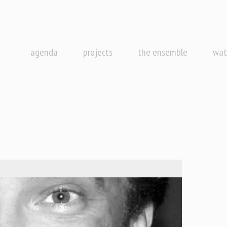
agenda
projects
the ensemble
wat