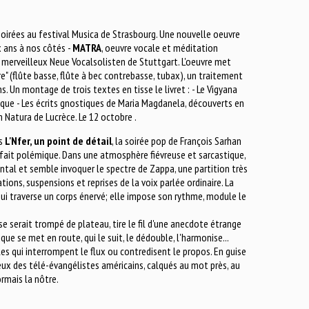
soirées au festival Musica de Strasbourg. Une nouvelle oeuvre
x ans à nos côtés -
MATRA
, oeuvre vocale et méditation
merveilleux Neue Vocalsolisten de Stuttgart. L'oeuvre met
re" (flûte basse, flûte à bec contrebasse, tubax), un traitement
 Un montage de trois textes en tisse le livret : - Le Vigyana
rique - Les écrits gnostiques de Maria Magdanela, découverts en
 Natura de Lucrèce. Le 12 octobre .
ns
L'Nfer, un point de détail
, la soirée pop de François Sarhan
t fait polémique. Dans une atmosphère fiévreuse et sarcastique,
ntal et semble invoquer le spectre de Zappa, une partition très
tions, suspensions et reprises de la voix parlée ordinaire. La
e qui traverse un corps énervé; elle impose son rythme, module le
 serait trompé de plateau, tire le fil d'une anecdote étrange
ique se met en route, qui le suit, le dédouble, l'harmonise...
gles qui interrompent le flux ou contredisent le propos. En guise
eux des télé-évangélistes américains, calqués au mot près, au
ormais la nôtre.